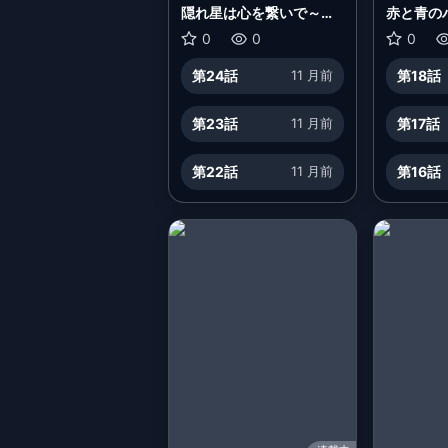
隠れ星は心を繋いで～婚
赤と青の
約を解消した後の、美味
0
0
0
しいご飯と恋のお話～
第24話
11 月前
第18話
第23話
11 月前
第17話
第22話
11 月前
第16話