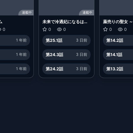
連載中
連載中
ム
未来で冷遇妃になるはず
薬売りの聖女 
なのに、なんだか様子が
放された薬師は
0
0
0
0
0
おかしいのですが…
地で幸せを掴む
1 年前
第25.1話
3 日前
第14.2話
1 年前
第24.3話
3 日前
第14.1話
1 年前
第24.2話
3 日前
第13.2話