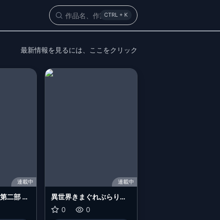
Search
CTRL + K
最新情報を見るには、
ここをクリック
連載中
連載中
第二部 本
異世界きまぐれぶらり旅
になる！
～奴隷ハーレムを添えて
0
0
～