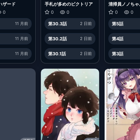
ハザード
手札が多めのビクトリア
清掃員ノノちゃ
つぶやき
0
0
0
0
0
11 月前
第30.3話
2 日前
第5話
11 月前
第30.2話
2 日前
第4話
11 月前
第30.1話
2 日前
第3話