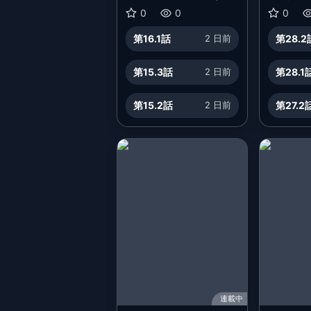
敵国で聖女のフリをして
す ～姉
0
0
0
います
を作って
第16.1話
2 日前
第28.2
れたとこ
まに保護
第15.3話
2 日前
第28.1
第15.2話
2 日前
第27.2
連載中