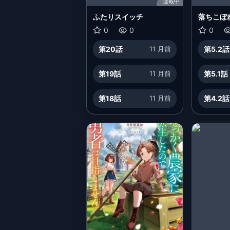
連載中
ふたりスイッチ
落ちこぼ
犬
0
0
0
第20話
11 月前
第5.2話
第19話
11 月前
第5.1話
第18話
11 月前
第4.2話