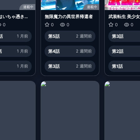
連載中
連載中
はいちゃ憑きた
無限魔力の異世界帰還者
武装転生 美少
たおっさん伝説
0
0
0
0
0
話
1 月前
第5話
2 週間前
第3話
話
1 月前
第4話
2 週間前
第2話
1 月前
第3話
2 週間前
第1話