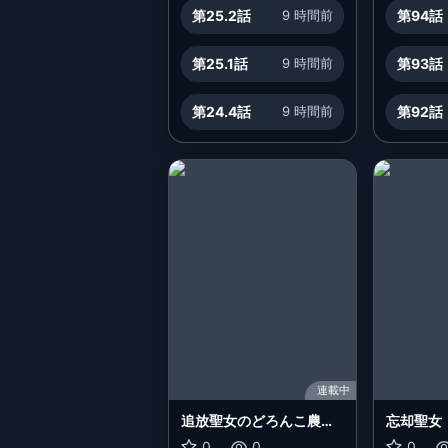
第25.2話
9 時間前
第94話
第25.1話
9 時間前
第93話
第24.4話
9 時間前
第92話
連載中
追放聖女のどろんこ農園
忘却聖女
生活～いつのまにか隣国
0
0
0