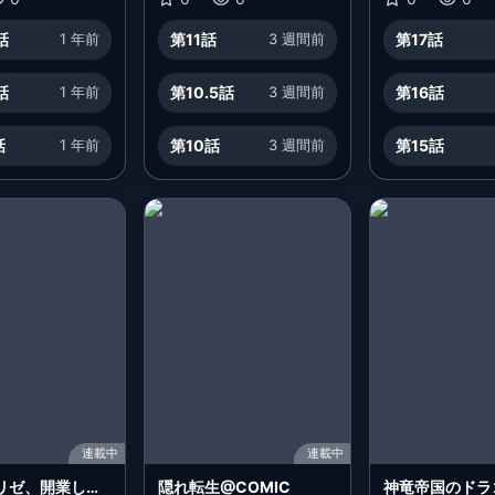
手ですが悪女だと嫌われ
話
1 年前
第11話
3 週間前
第17話
ています～
話
1 年前
第10.5話
3 週間前
第16話
話
1 年前
第10話
3 週間前
第15話
連載中
連載中
リゼ、開業しま
隠れ転生@COMIC
神竜帝国のドラ