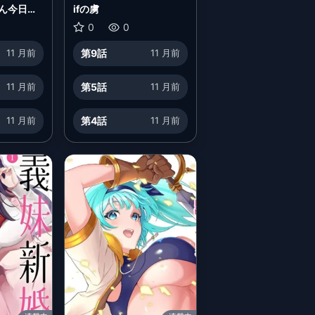
ん今日の
ifの虜
0
0
11 月前
第9話
11 月前
11 月前
第5話
11 月前
11 月前
第4話
11 月前