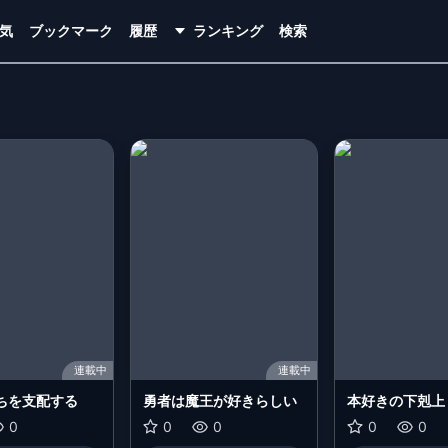
気
ブックマーク
履歴
ランキング
検索
連載中
連載中
ちを支配する
勇者は魔王が好きらしい
本好きの下剋上 
のためなら巫女
0
0
0
0
0