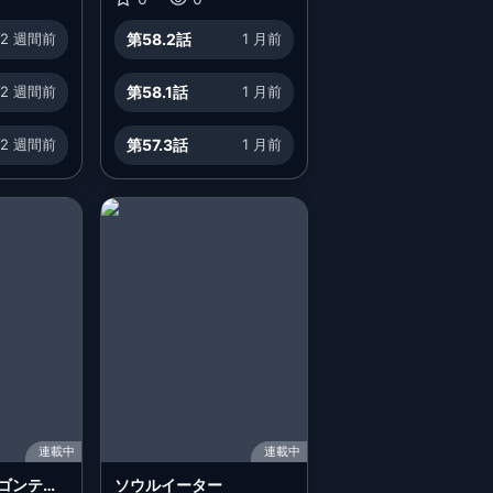
愛娘ができたのでのんび
2 週間前
第58.2話
1 月前
り人生を謳歌する
2 週間前
第58.1話
1 月前
2 週間前
第57.3話
1 月前
連載中
連載中
ゴンテイ
ソウルイーター