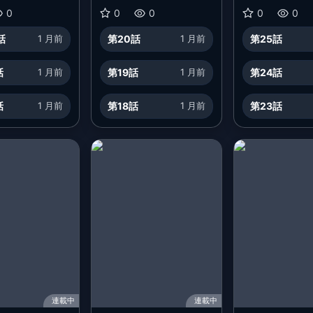
の代わりに魔道具
マー
0
0
0
0
0
いたわたし、倒
話
1 月前
第20話
1 月前
第25話
ろを氷の公爵さ
されました～
話
1 月前
第19話
1 月前
第24話
話
1 月前
第18話
1 月前
第23話
連載中
連載中