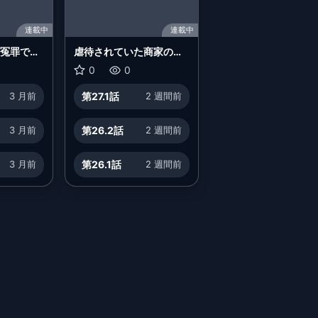
連載中
連載中
～冤罪で追
虐待されていた商家の令
、辺境の
嬢は聖女の力を手に入
0
0
～
れ、無自覚に容赦なく逆
3 月前
第27.1話
2 週間前
襲する
3 月前
第26.2話
2 週間前
3 月前
第26.1話
2 週間前