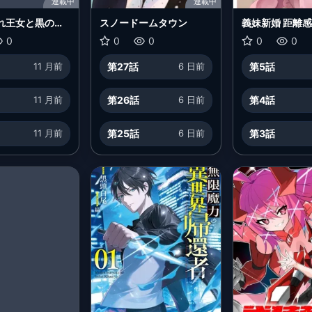
連載中
連載中
れ王女と黒の番
スノードームタウン
義妹新婚 距離
義理の妹がグイ
0
0
0
0
0
んだが！？
11 月前
第27話
6 日前
第5話
11 月前
第26話
6 日前
第4話
11 月前
第25話
6 日前
第3話