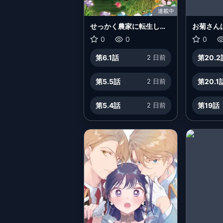
連載中
せっかく農家に転生した
お菊さん
ので勇者は目指しません
い
0
0
0
第6.1話
2 日前
第20.2
第5.5話
2 日前
第20.1
第5.4話
2 日前
第19話