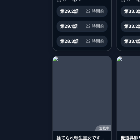
を救ってしまいました～
第29.2話
22 時間前
第33.3
第29.1話
22 時間前
第33.2
第28.3話
22 時間前
第33.1
連載中
捨てられ転生皇女ですが
魔道具師