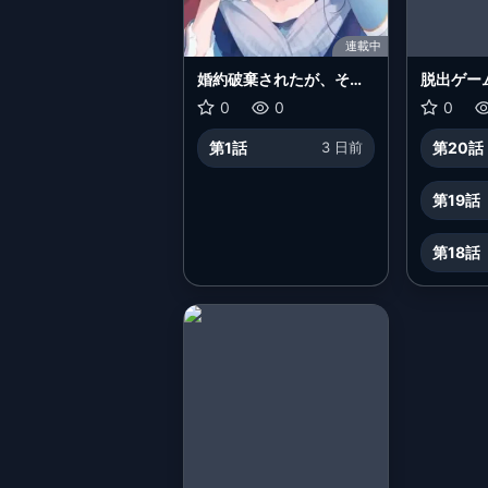
連載中
婚約破棄されたが、そも
脱出ゲー
そも婚約した覚えはない
0
0
0
巻き込まれ令嬢は歌って
第1話
3 日前
第20話
暮らしたい
第19話
第18話