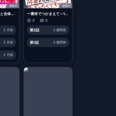
連載中
連載中
女と合体し
一番街でつかまえて～14
になる
歳から始めるぼったくり
0
0
キャッチ～
2 月前
第2話
3 週間前
2 月前
第1話
3 週間前
2 月前