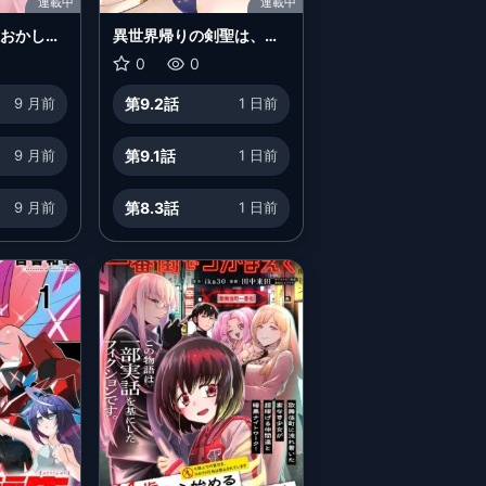
連載中
連載中
感おかしい
異世界帰りの剣聖は、自
グイくる
分の実力に気がつかな
0
0
い...
9 月前
第9.2話
1 日前
9 月前
第9.1話
1 日前
9 月前
第8.3話
1 日前