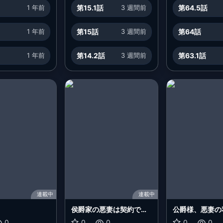
1 年前
第15.1話
3 週間前
第64.5話
1 年前
第15話
3 週間前
第64話
1 年前
第14.2話
3 週間前
第63.1話
連載中
連載中
侯爵家の悪妻は契約です
公爵様、悪妻の
～二度目の結婚は初恋相
放っておいてく
0
0
0
0
0