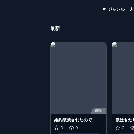
ジャンル
人
最新
連載中
婚約破棄されたので、好
僕は君た
きにすることにした。
0
0
0