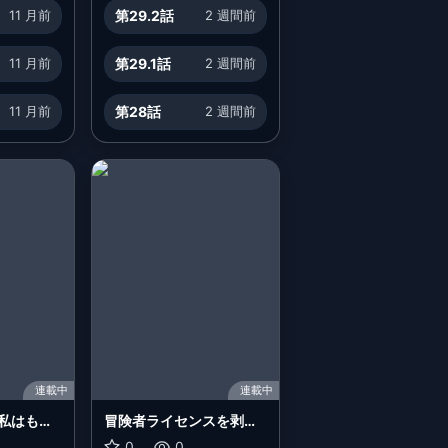
11 月前
第29.2話
2 週間前
11 月前
第29.1話
2 週間前
11 月前
第28話
2 週間前
連載中
連載中
私はもう
冒険者ライセンスを剥奪
ださい
されたおっさんだけど、
0
0