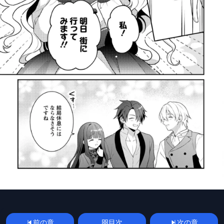
前の章
目次
次の章