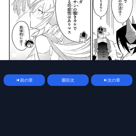
前の章
目次
次の章
漫画
manga
spoilerplus
mangakoma
mangarawplus
raw
raw
© 2026 Manga Raw