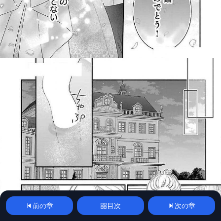
前の章
目次
次の章