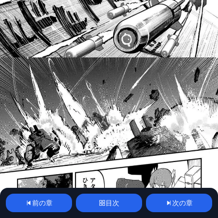
前の章
目次
次の章