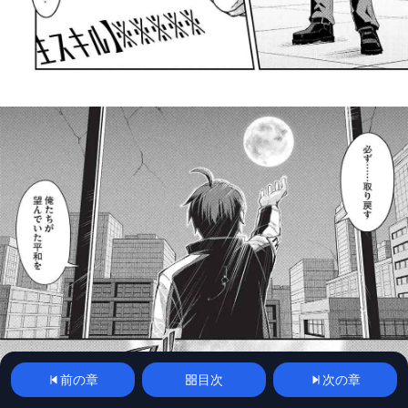
前の章
目次
次の章