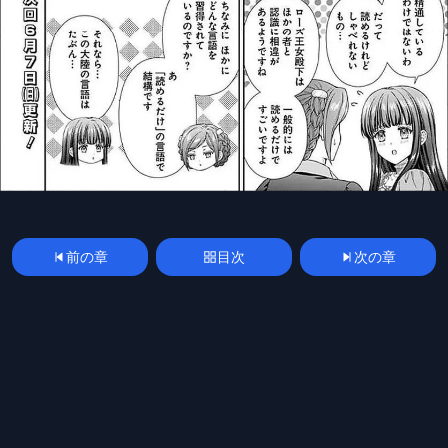
前の章
目次
次の章
漫画
manga
spoilerplus
mangakoma
mangarawplus
raw
raw
© 2026 Manga Raw