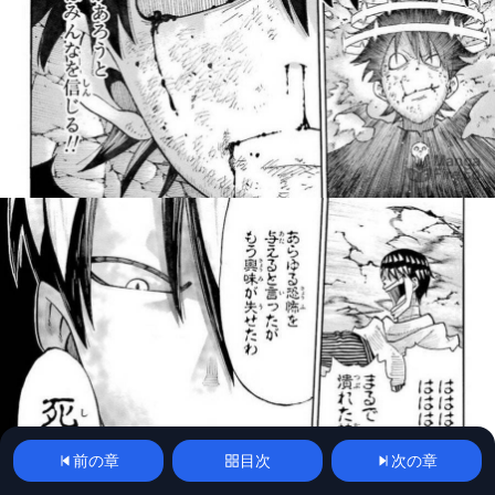
前の章
目次
次の章