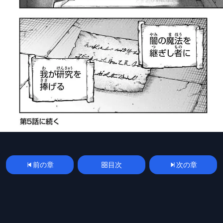
前の章
目次
次の章
漫画
manga
spoilerplus
mangakoma
mangarawplus
raw
raw