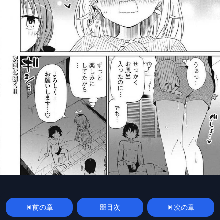
前の章
目次
次の章