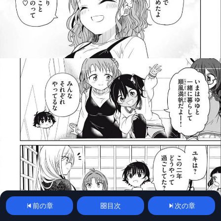
前の章
目次
次の章