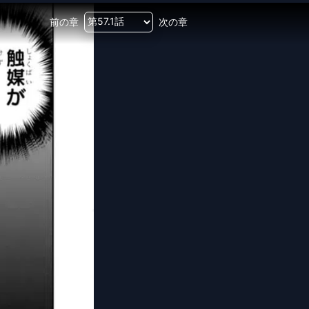
前の章
次の章