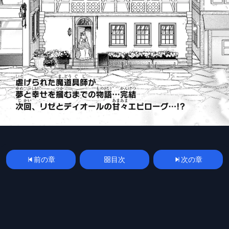
前の章
目次
次の章
漫画
manga
spoilerplus
mangakoma
mangarawplus
raw
raw