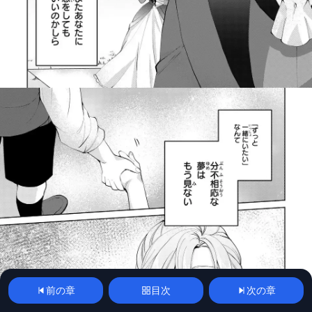
前の章
目次
次の章