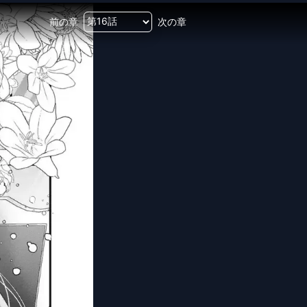
前の章
次の章