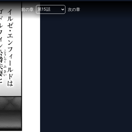
前の章
次の章