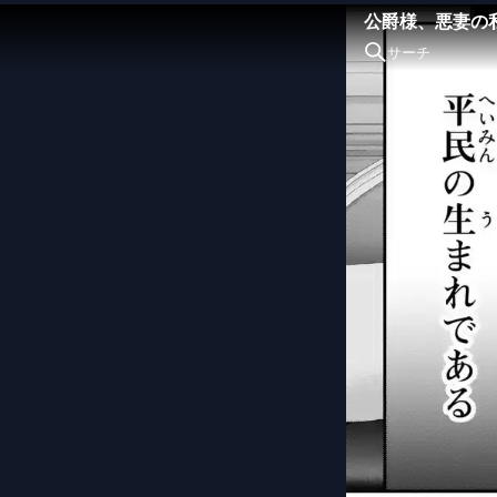
公爵様、悪妻の
サーチ