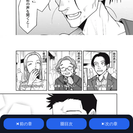
前の章
目次
次の章